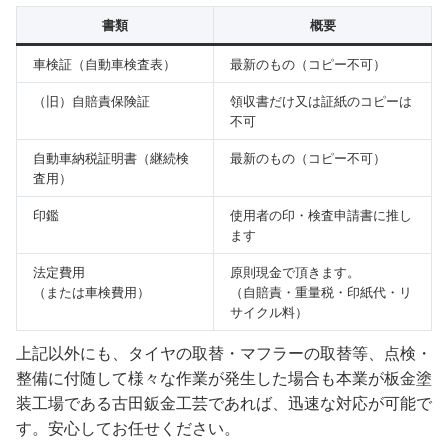
書類
概要
車検証（自動車検査表）
最新のもの（コピー不可）
（旧）自賠責保険証
領収書だけ又は証紙のコピーは
不可
自動車納税証明書（継続検
最新のもの（コピー不可）
査用）
印鑑
使用者の印・検査申請書に推し
ます
法定費用
原則現金で頂きます。
（または車検費用）
（自賠責・重量税・印紙代・リ
サイクル料）
上記以外にも、タイヤの取替・マフラーの取替等、点検・
整備に付随して様々な作業が発生した場合も本業が板金塗
装工場である古田鈑金工芸であれば、迅速な対応が可能で
す。安心してお任せください。