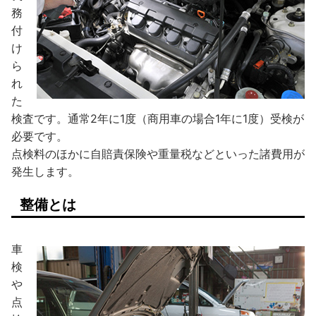
務
付
け
ら
れ
た
検査です。通常2年に1度（商用車の場合1年に1度）受検が
必要です。
点検料のほかに自賠責保険や重量税などといった諸費用が
発生します。
整備とは
車
検
や
点