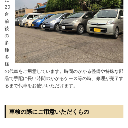
20
台
前
後
の
多
種
多
様
の代車をご用意しています。時間のかかる整備や特殊な部
品で手配に長い時間のかかるケース等の時、修理が完了す
るまで代車をお使いいただけます。
車検の際にご用意いただくもの