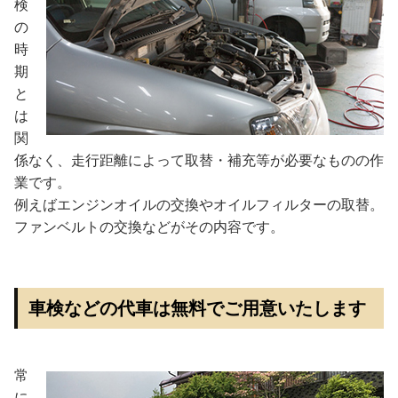
検
の
時
期
と
は
関
係なく、走行距離によって取替・補充等が必要なものの作
業です。
例えばエンジンオイルの交換やオイルフィルターの取替。
ファンベルトの交換などがその内容です。
車検などの代車は無料でご用意いたします
常
に