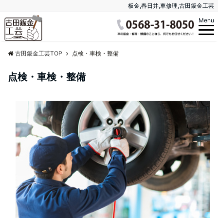
板金,春日井,車修理,古田鈑金工芸
Menu
古田鈑金工芸TOP
点検・車検・整備
点検・車検・整備