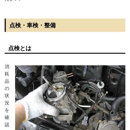
点検・車検・整備
点検とは
消
耗
品
の
状
況
を
確
認